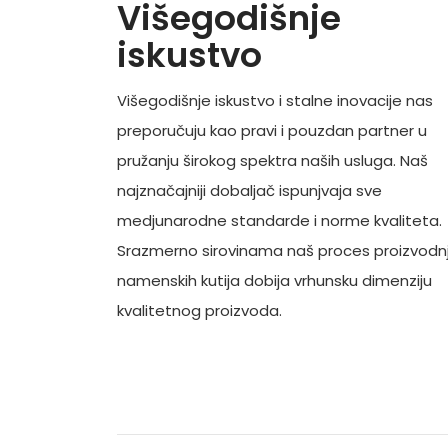
Višegodišnje
iskustvo
Višegodišnje iskustvo i stalne inovacije nas
preporučuju kao pravi i pouzdan partner u
pružanju širokog spektra naših usluga. Naš
najznačajniji dobaljač ispunjvaja sve
medjunarodne standarde i norme kvaliteta.
Srazmerno sirovinama naš proces proizvodn
namenskih kutija dobija vrhunsku dimenziju
kvalitetnog proizvoda.