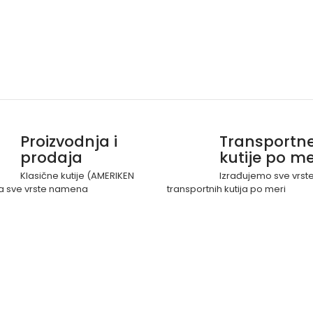
Proizvodnja i
Transportn
prodaja
kutije po me
Klasične kutije (AMERIKEN
Izrađujemo sve vrst
a sve vrste namena
transportnih kutija po meri