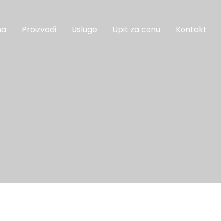
ma
Proizvodi
Usluge
Upit za cenu
Kontakt