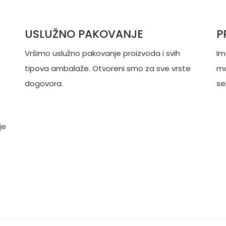
USLUŽNO PAKOVANJE
P
Vršimo uslužno pakovanje proizvoda i svih
Im
tipova ambalaže. Otvoreni smo za sve vrste
ma
dogovora.
se
je