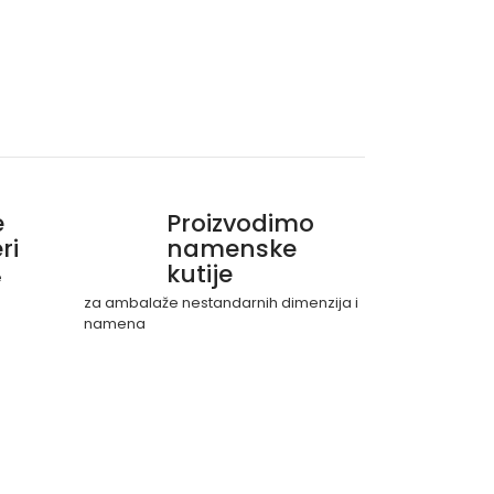
e
Proizvodimo
ri
namenske
kutije
e
za ambalaže nestandarnih dimenzija i
namena