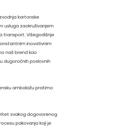
zvodnja kartonske
em usluga zaokruživanjem
 transport. Višegodišnje
 konstantnim inovativnim
mo naš brend kao
u dugoročnih poslovnih
mensku ambalažu pratimo
oritet svakog dogovorenog
rocesu pakovanja koji je