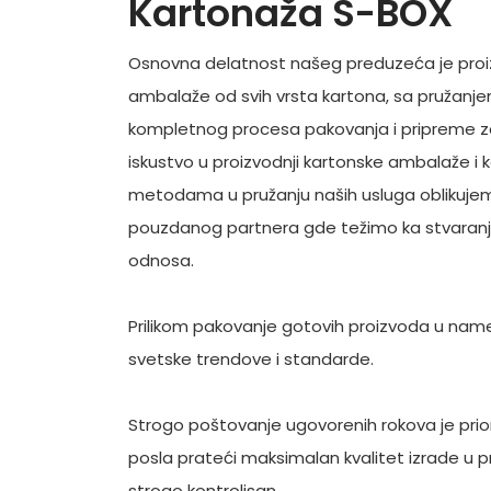
Kartonaža S-BOX
Osnovna delatnost našeg preduzeća je proi
ambalaže od svih vrsta kartona, sa pružanj
kompletnog procesa pakovanja i pripreme za
iskustvo u proizvodnji kartonske ambalaže i
metodama u pružanju naših usluga oblikuje
pouzdanog partnera gde težimo ka stvaranj
odnosa.
Prilikom pakovanje gotovih proizvoda u na
svetske trendove i standarde.
Strogo poštovanje ugovorenih rokova je pri
posla prateći maksimalan kvalitet izrade u p
strogo kontrolisan.