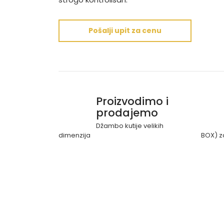
Pošalji upit za cenu
Proizvodimo i
prodajemo
Džambo kutije velikih
dimenzija
BOX) z