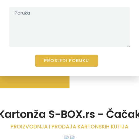
Kartonža S-BOX.rs - Čača
PROIZVODNJA I PRODAJA KARTONSKIH KUTIJA