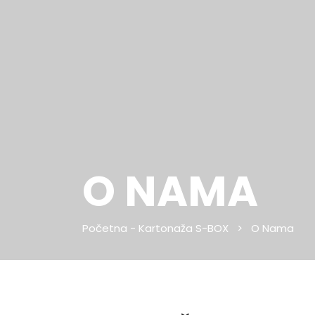
O NAMA
Početna - Kartonaža S-BOX
>
O Nama