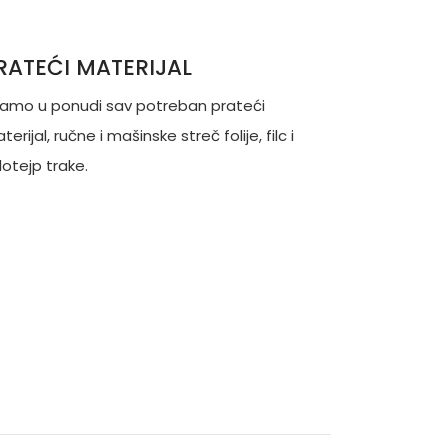
RATEĆI MATERIJAL
amo u ponudi sav potreban prateći
terijal, ručne i mašinske streč folije, filc i
lotejp trake.